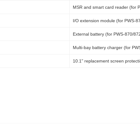
MSR and smart card reader (for 
I/O extension module (for PWS-87
External battery (for PWS-870/872
Multi-bay battery charger (for PW
10.1" replacement screen protecti