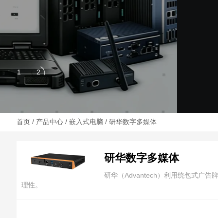
首页
/
产品中心
/
嵌入式电脑
/ 研华数字多媒体
研华数字多媒体
研华（Advantech）利用统包
理性。