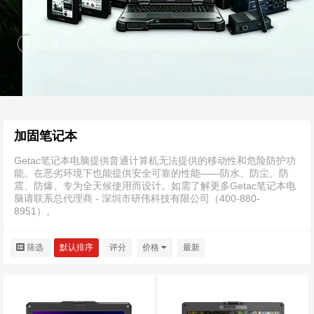
加固笔记本
Getac笔记本电脑提供普通计算机无法提供的移动性和危险防护功
能。在恶劣环境下也能提供安全可靠的性能——防水、防尘、防
震、防爆、专为全天候使用而设计。如需了解更多Getac笔记本电
脑请联系总代理商 - 深圳市研伟科技有限公司（400-880-
8951）。
筛选
默认排序
评分
价格
最新