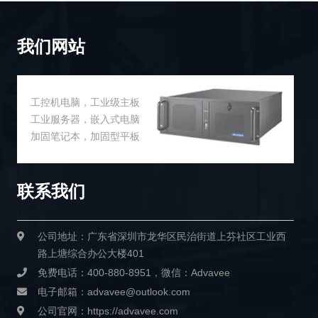
我们网站
工控机电脑，工业级主板
工业服务器，嵌入式电脑
加固笔记本，加固型平板
联系我们
公司地址：广东省深圳市龙华区民治街道上芬社区工业西
路上塘综合办公大楼401
免费电话：400-880-8951，微信：Advavee
电子邮箱：advavee@outlook.com
公司官网：https://advavee.com