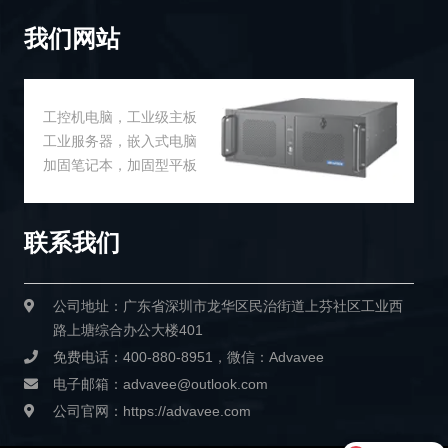
我们网站
工控机电脑，工业级主板
工业服务器，嵌入式电脑
加固笔记本，加固型平板
联系我们
公司地址：广东省深圳市龙华区民治街道上芬社区工业西
路上塘综合办公大楼401
免费电话：400-880-8951，微信：Advavee
电子邮箱：advavee@outlook.com
公司官网：https://advavee.com