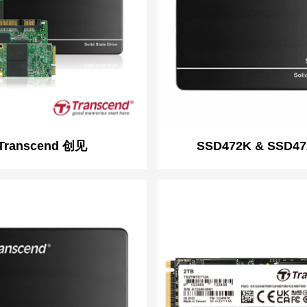
Transcend 创见
SSD472K & SSD47