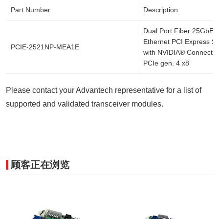
Part Number
Description
Dual Port Fiber 25GbE 
Ethernet PCI Express Se
PCIE-2521NP-MEA1E
with NVIDIA® ConnectX®-
PCIe gen. 4 x8
Please contact your Advantech representative for a list of
supported and validated transceiver modules.
顾客正在浏览