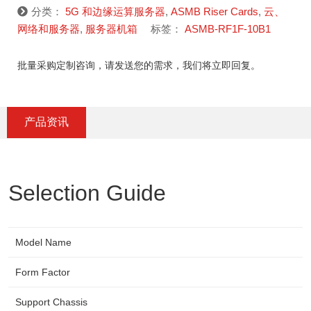
分类：
5G 和边缘运算服务器
,
ASMB Riser Cards
,
云、
网络和服务器
,
服务器机箱
标签：
ASMB-RF1F-10B1
批量采购定制咨询，请发送您的需求，我们将立即回复。
产品资讯
Selection Guide
Model Name
Form Factor
Support Chassis