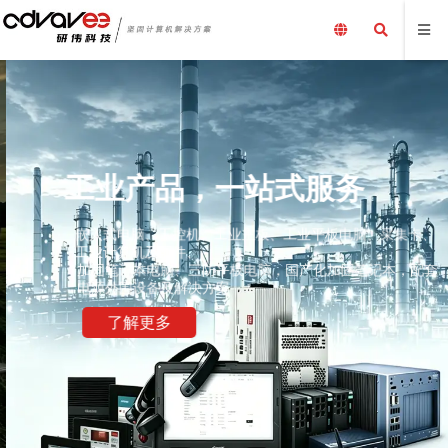
工业产品，一站式服务
嵌入式电脑、工控机、工业主板、工业平板电脑、采集卡、
工业计算机及配件、
加固笔记本电脑、三防平板电脑，国产化加固笔记本，配套
电源外围设备及解决方案
了解更多