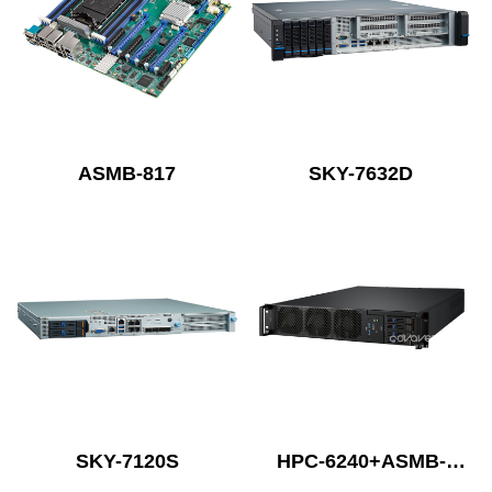
ASMB-817
SKY-7632D
SKY-7120S
HPC-6240+ASMB-
622V3