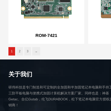
ROM-7421
1
2
3
→
关于我们
研伟科技是专门制造和可定制的全加固和半加固笔记本电脑和手持
三防平板电脑与便携式加固计算机解决方案厂家。同样也是：神基
Getac、合亿Gutab，伦飞DURABOOK，松下笔记本电脑官方授权
销商！