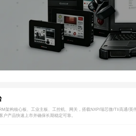
台
ARM架构核心板、工业主板、工控机、网关，搭载NXP/瑞芯微/TI/高通/英伟
协助客户产品快速上市并确保长期稳定可靠。