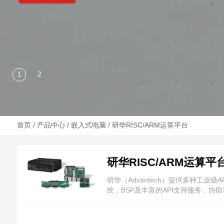
首页
/
产品中心
/
嵌入式电脑
/ 研华RISC/ARM运算平台
研华RISC/ARM运算平
研华（Advantech）提供多种工业级
统，BSP及丰富的API支持服务，