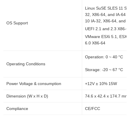
Linux SuSE SLES 11 SP3
32, X86-64, and IA-64 
10 IA-32, X86-64, and I
OS Support
UEFI 2.1 and 2.3 X86-64
VMware ESXi 5.1, ESXi 
6.0 X86-64
Operation: 0 ~ 40 °C
Operating Conditions
Storage: -20 ~ 67 °C
Power Voltage & consumption
+12V ± 10% 15W
Dimension (W x H x D)
74.6 x 42.4 x 174.7 mm
Compliance
CE/FCC