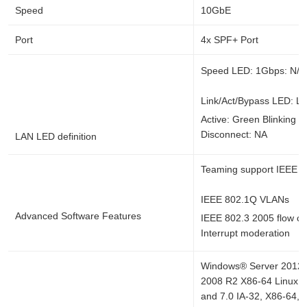
Speed
10GbE
Port
4x SPF+ Port
Speed LED: 1Gbps: N/A
Link/Act/Bypass LED: Li
Active: Green Blinking 
Disconnect: NA
LAN LED definition
Teaming support IEEE 8
IEEE 802.1Q VLANs
Advanced Software Features
IEEE 802.3 2005 flow co
Interrupt moderation
Windows® Server 2012 
2008 R2 X86-64 Linux R
and 7.0 IA-32, X86-64, 