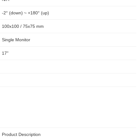
-2° (down) ~ +180° (up)
100x100 / 75x75 mm
Single Monitor
17"
Product Description