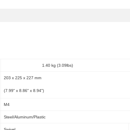
1.40 kg (3.09lbs)
203 x 225 x 227 mm
(7.99" x 8.86" x 8.94")
M4
Steel/Aluminum/Plastic
Swivel