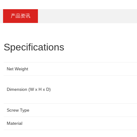
产品资讯
Specifications
Net Weight
Dimension (W x H x D)
Screw Type
Material