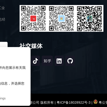
工业
总经
社交媒体
，并向您展示有关我
知的信息，并选择您
ings
2026 深圳市研伟科技有限公司 版权所有 |
粤ICP备18028922号-3
|
粤公安