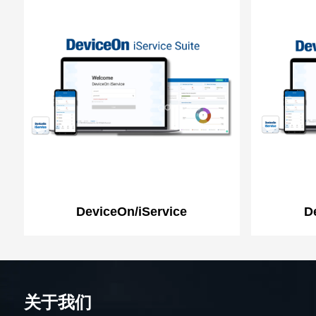
DeviceOn/iService
D
关于我们