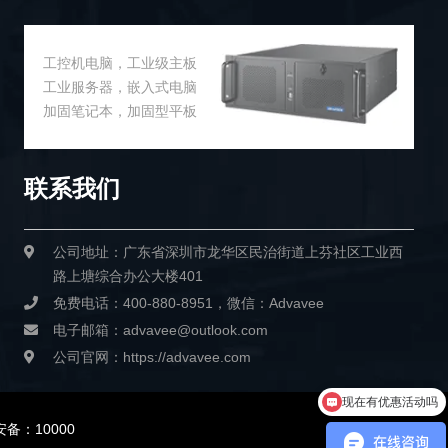
工控机电脑，工业级主板
工业服务器，嵌入式电脑
加固笔记本，加固型平板
联系我们
公司地址：广东省深圳市龙华区民治街道上芬社区工业西
路上塘综合办公大楼401
免费电话：400-880-8951，微信：Advavee
电子邮箱：advavee@outlook.com
公司官网：https://advavee.com
现在有优惠活动吗
有销售电话吗
备：10000