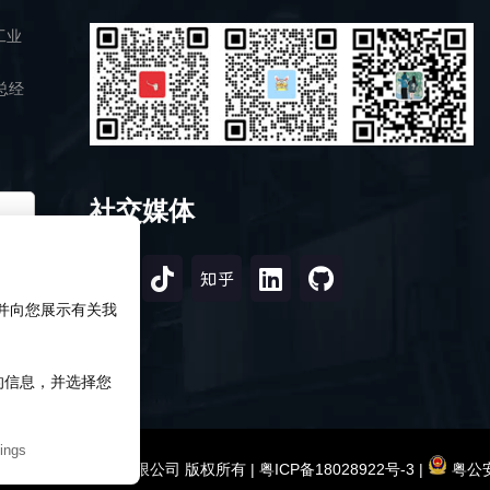
工业
总经
社交媒体
，并向您展示有关我
知的信息，并选择您
ings
2026 深圳市研伟科技有限公司 版权所有 |
粤ICP备18028922号-3
|
粤公安