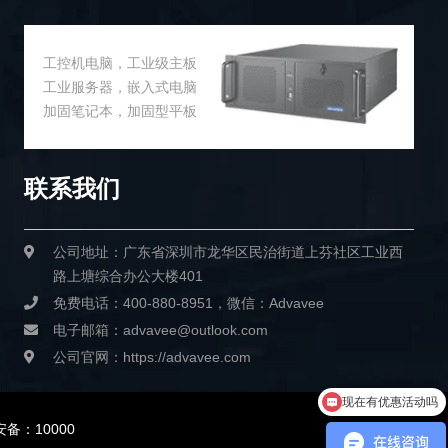
工控机电脑，工业级主板
工业服务器，嵌入式电脑
加固笔记本，加固型平板
联系我们
公司地址：广东省深圳市龙华区民治街道上芬社区工业西
路上塘综合办公大楼401
免费电话：400-880-8951，微信：Advavee
电子邮箱：advavee@outlook.com
公司官网：https://advavee.com
现在有优惠活动吗
有销售电话吗
备：10000