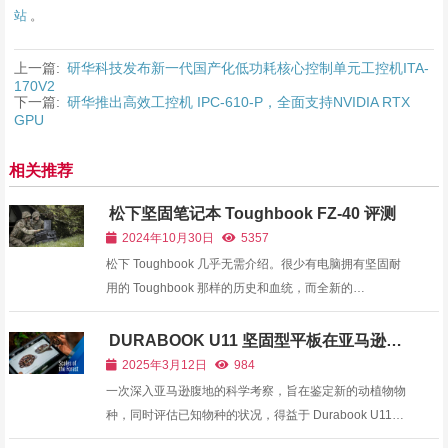
站
。
上一篇:
研华科技发布新一代国产化低功耗核心控制单元工控机ITA-
170V2
下一篇:
研华推出高效工控机 IPC-610-P，全面支持NVIDIA RTX
GPU
相关推荐
松下坚固笔记本 Toughbook FZ-40 评测
2024年10月30日
5357
松下 Toughbook 几乎无需介绍。很少有电脑拥有坚固耐
用的 Toughbook 那样的历史和血统，而全新的
Toughbook FZ-40 或许是有史以来最受欢迎的 14英寸 完
全坚固耐用笔记本电脑。Toughbook 40 是货真价实的。
DURABOOK U11 坚固型平板在亚马逊森
林的“科学探索”
它是一款真正的坚固型笔记本电脑，而不是平板电脑或混
2025年3月12日
984
合型笔...
一次深入亚马逊腹地的科学考察，旨在鉴定新的动植物物
种，同时评估已知物种的状况，得益于 Durabook U11
尖端的坚固型平板电脑设备 “森林的尺度”项目由著名爬虫