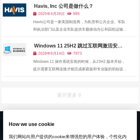
学家 Damien Lecouvey 以及摄影师 Matthieu Berroneau
Havis, Inc 公司是做什么？
和 Vincent Premel 牵头，与基丘亚社区成员密切合...
2025年4月26日
995
Havis公司是一家美国制造商，为私营和公共企业、军队
和执法部门以及企业车队提供车载移动办公和囚犯运输产
品。Havis公司成立于费城，现总部位于宾夕法尼亚州沃
明斯特，服务于众多行业，包括但不限于公共安全、军队
Windows 11 25H2 跳过互联网激活安装
教程
和政府、公用事业和公共工程、能源服务、交通运输、...
2026年6月14日
7973
Windows 11 操作系统安装的时候，从23H2 版本开始，
提示需要互联网连接才能完成家庭版和专业版的初始设置
（开箱体验 (OOBE)），那么有什么方法可以跳过“网络
连接”和 Microsoft 账号登录呢？幸运的是，有一个解决方
法可以让您绕过互联网要求并使用本地帐户设置
展开更多
Window...
How we use cookie
我们网站向用户提供的cookie来增强您的用户体验，个性化内