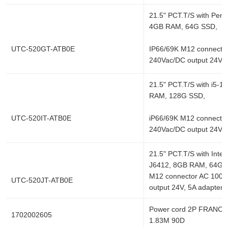
21.5" PCT.T/S with Pen
4GB RAM, 64G SSD,
UTC-520GT-ATB0E
IP66/69K M12 connecto
240Vac/DC output 24V, 
21.5" PCT.T/S with i5-
RAM, 128G SSD,
UTC-520IT-ATB0E
iP66/69K M12 connector
240Vac/DC output 24V, 
21.5" PCT.T/S with Inte
J6412, 8GB RAM, 64GS
M12 connector AC 100-
UTC-520JT-ATB0E
output 24V, 5A adapter
Power cord 2P FRANCE
1702002605
1.83M 90D