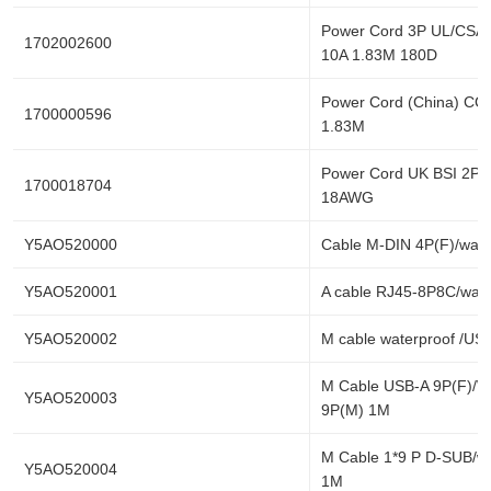
Power Cord 3P UL/CSA
1702002600
10A 1.83M 180D
Power Cord (China) CC
1700000596
1.83M
Power Cord UK BSI 2P 
1700018704
18AWG
Y5AO520000
Cable M-DIN 4P(F)/wate
Y5AO520001
A cable RJ45-8P8C/wat
Y5AO520002
M cable waterproof /US
M Cable USB-A 9P(F)/W
Y5AO520003
9P(M) 1M
M Cable 1*9 P D-SUB/wa
Y5AO520004
1M