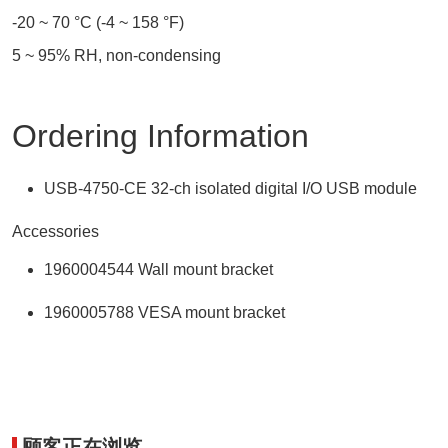
-20 ~ 70 °C (-4 ~ 158 °F)
5 ~ 95% RH, non-condensing
Ordering Information
USB-4750-CE 32-ch isolated digital I/O USB module
Accessories
1960004544 Wall mount bracket
1960005788 VESA mount bracket
顾客正在浏览