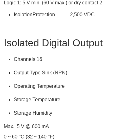
Logic 1: 5 V min. (60 V max.) or dry contact 2
IsolationProtection 2,500 VDC
Isolated Digital Output
Channels 16
Output Type Sink (NPN)
Operating Temperature
Storage Temperature
Storage Humidity
Max.: 5 V @ 600 mA
0 ~ 60 °C (32 ~ 140 °F)