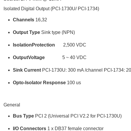
Isolated Digital Output (PCI-1730U/ PCI-1734)
Channels
16,32
Output
Type
Sink type (NPN)
Isolation
Protection
2,500 VDC
Output
Voltage
5 ~ 40 VDC
Sink Current
PCI-1730U: 300 mA /channel PCI-1734: 2
Opto-Isolator
Response
100 us
General
Bus
Type
PCI 2 (Universal PCI V2.2 for PCI-1730U)
I/O
Connectors
1 x DB37 female connector