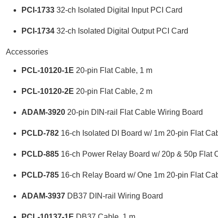
PCI-
1733
32-ch Isolated Digital Input PCI Card
PCI-
1734
32-ch Isolated Digital Output PCI Card
Accessories
PCL-10120-1E
20-pin Flat Cable, 1 m
PCL-10120-2E
20-pin Flat Cable, 2 m
ADAM-
3920
20-pin DIN-rail Flat Cable Wiring Board
PCLD-
782
16-ch Isolated DI Board w/ 1m 20-pin Flat Ca
PCLD-
885
16-ch Power Relay Board w/ 20p & 50p Flat 
PCLD-
785
16-ch Relay Board w/ One 1m 20-pin Flat Ca
ADAM-
3937
DB37 DIN-rail Wiring Board
PCL-10137-1E
DB37 Cable, 1 m