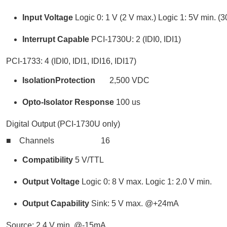
Input Voltage
Logic 0: 1 V (2 V max.) Logic 1: 5V min. (3
Interrupt Capable
PCI-1730U: 2 (IDI0, IDI1)
PCI-1733: 4 (IDI0, IDI1, IDI16, IDI17)
Isolation
Protection
2,500 VDC
Opto-Isolator
Response
100 us
Digital Output (PCI-1730U only)
■ Channels 16
Compatibility
5 V/TTL
Output Voltage
Logic 0: 8 V max. Logic 1: 2.0 V min.
Output
Capability
Sink: 5 V max. @+24mA
Source: 2.4 V min. @-15mA