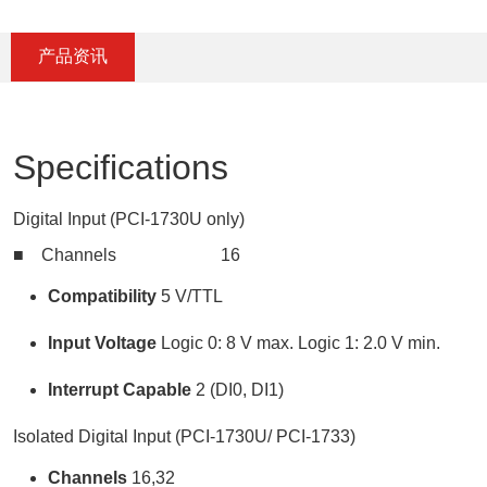
产品资讯
Specifications
Digital Input (PCI-1730U only)
■ Channels 16
Compatibility
5 V/TTL
Input Voltage
Logic 0: 8 V max. Logic 1: 2.0 V min.
Interrupt Capable
2 (DI0, DI1)
Isolated Digital Input (PCI-1730U/ PCI-1733)
Channels
16,32