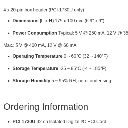
4 x 20-pin box header (PCI-1730U only)
Dimensions
(L
x
H)
175 x 100 mm (6.9" x 9")
Power
Consumption
Typical: 5 V @ 250 mA, 12 V @ 3
Max.: 5 V @ 400 mA, 12 V @ 60 mA
Operating
Temperature
0 ~ 60°C (32 ~ 140°F)
Storage
Temperature
-25 ~ 85°C (-4 ~ 185°F)
Storage
Humidity
5 ~ 95% RH, non-condensing
Ordering Information
PCI-
1730U
32-ch Isolated Digital I/O PCI Card