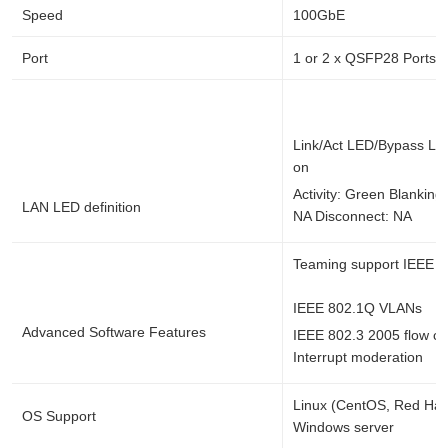
Speed
100GbE
Port
1 or 2 x QSFP28 Ports
Link/Act LED/Bypass LE
on
Activity: Green Blankin
LAN LED definition
NA Disconnect: NA
Teaming support IEEE 8
IEEE 802.1Q VLANs
Advanced Software Features
IEEE 802.3 2005 flow co
Interrupt moderation
Linux (CentOS, Red Hat
OS Support
Windows server