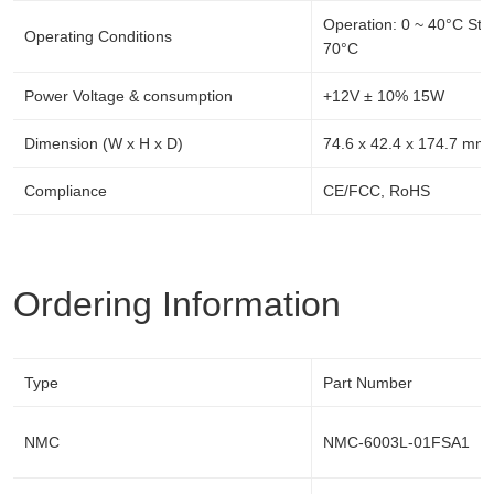
Operation: 0 ~ 40°C Sto
Operating Conditions
70°C
Power Voltage & consumption
+12V ± 10% 15W
Dimension (W x H x D)
74.6 x 42.4 x 174.7 mm
Compliance
CE/FCC, RoHS
Ordering Information
Type
Part Number
NMC
NMC-6003L-01FSA1