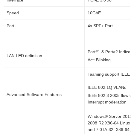
Interface
PCI-E 3.0 x8
Speed
10GbE
Port
4x SPF+ Port
Port#1 & Port#2 Indicato
LAN LED definition
Act: Blinking
Teaming support IEEE 8
IEEE 802.1Q VLANs
Advanced Software Features
IEEE 802.3 2005 flow co
Interrupt moderation
Windows® Server 2012 
2008 R2 X86-64 Linux R
and 7.0 IA-32, X86-64, 