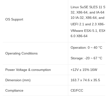
Linux SuSE SLES 11 SP3
32, X86-64, and IA-64 
10 IA-32, X86-64, and I
OS Support
UEFI 2.1 and 2.3 X86-64
VMware ESXi 5.1, ESXi 
6.0 X86-64
Operation: 0 ~ 40 °C
Operating Conditions
Storage: -20 ~ 67 °C
Power Voltage & consumption
+12V ± 15% 16W
Dimension (mm)
163.7 x 74.6 x 35.5
Compliance
CE/FCC