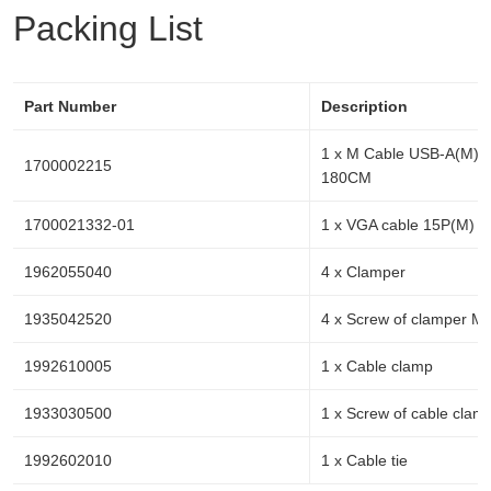
Packing List
Part Number
Description
1 x M Cable USB-A(M)/
1700002215
180CM
1700021332-01
1 x VGA cable 15P(M) 
1962055040
4 x Clamper
1935042520
4 x Screw of clamper M
1992610005
1 x Cable clamp
1933030500
1 x Screw of cable clam
1992602010
1 x Cable tie