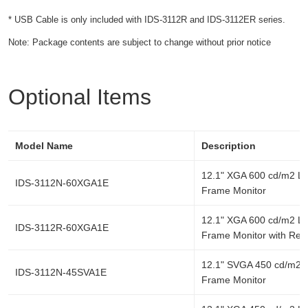
* USB Cable is only included with IDS-3112R and IDS-3112ER series.
Note: Package contents are subject to change without prior notice
Optional Items
Model Name
Description
12.1" XGA 600 cd/m2 L
IDS-3112N-60XGA1E
Frame Monitor
12.1" XGA 600 cd/m2 L
IDS-3112R-60XGA1E
Frame Monitor with Res
12.1" SVGA 450 cd/m2
IDS-3112N-45SVA1E
Frame Monitor