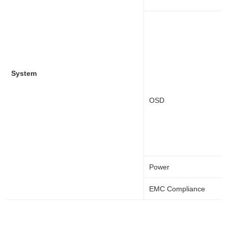
System
OSD
Power 36 W power a
EMC Compliance