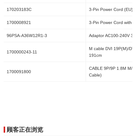
170203183C
3-Pin Power Cord (EU)
1700008921
3-Pin Power Cord with 
96PSA-A36W12R1-3
Adaptor AC100-240V 3
M cable DVI 19P(M)/DV
1700000243-11
191cm
CABLE 9P/9P 1.8M M/F 
1700091800
Cable)
顾客正在浏览