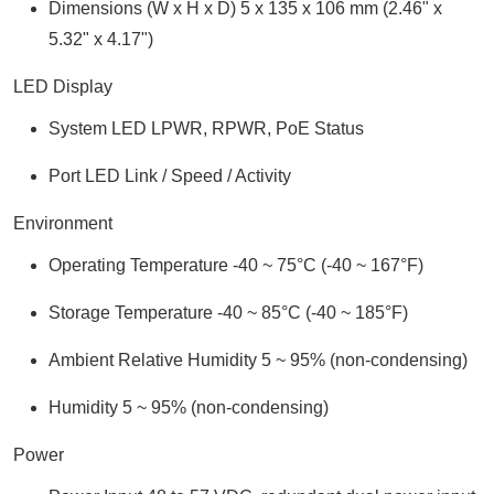
Dimensions (W x H x D) 5 x 135 x 106 mm (2.46" x
5.32" x 4.17")
LED Display
System LED LPWR, RPWR, PoE Status
Port LED Link / Speed / Activity
Environment
Operating Temperature -40 ~ 75°C (-40 ~ 167°F)
Storage Temperature -40 ~ 85°C (-40 ~ 185°F)
Ambient Relative Humidity 5 ~ 95% (non-condensing)
Humidity 5 ~ 95% (non-condensing)
Power