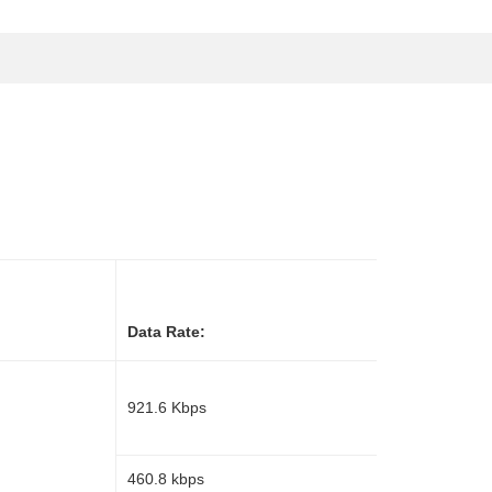
Optical I
Data Rate:
921.6 Kbps
–
460.8 kbps
2 kV