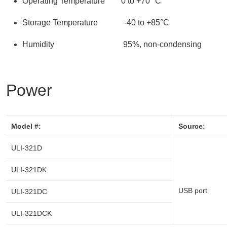
Operating Temperature 0 to +70 °C
Storage Temperature -40 to +85°C
Humidity 95%, non-condensing
Power
Model #:
Source:
ULI-321D
ULI-321DK
USB port
ULI-321DC
ULI-321DCK