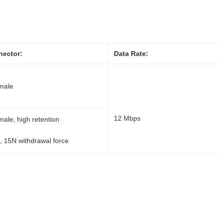
nector:
Data Rate:
male
12 Mbps
ale, high retention
), 15N withdrawal force