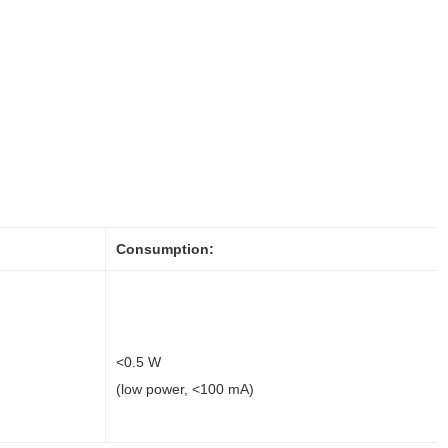
Consumption:
<0.5 W
(low power, <100 mA)