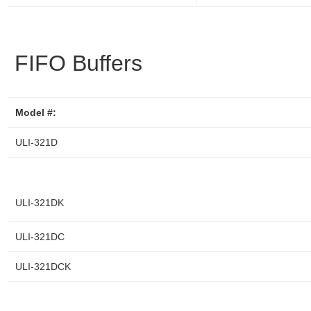
FIFO Buffers
Model #:
ULI-321D
ULI-321DK
ULI-321DC
ULI-321DCK