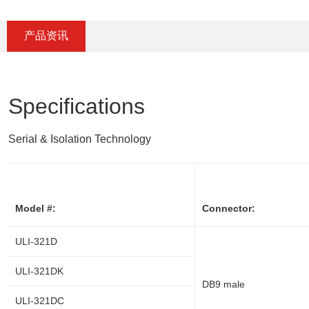
产品资讯
Specifications
Serial & Isolation Technology
Model #:
Connector:
ULI-321D
ULI-321DK
DB9 male
ULI-321DC