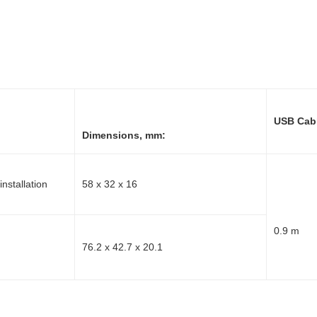
USB Cabl
Dimensions, mm:
installation
58 x 32 x 16
0.9 m
76.2 x 42.7 x 20.1