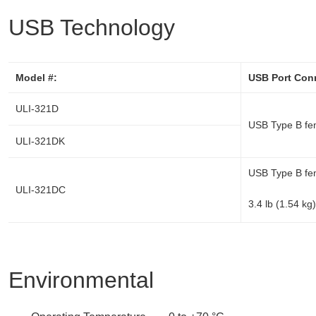
USB Technology
Model #:
USB Port Con
ULI-321D
USB Type B fe
ULI-321DK
USB Type B fem
ULI-321DC
3.4 lb (1.54 kg
Environmental