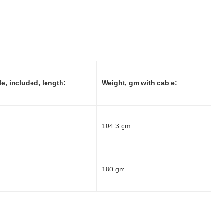
e, included, length:
Weight, gm with cable:
104.3 gm
180 gm