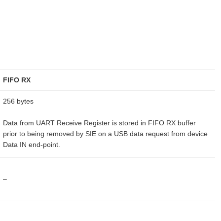
FIFO RX
256 bytes
Data from UART Receive Register is stored in FIFO RX buffer
prior to being removed by SIE on a USB data request from device
Data IN end-point.
–