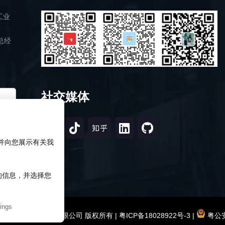
工业
总经
社交媒体
，并向您展示有关我
知的信息，并选择您
ings
2026 深圳市研伟科技有限公司 版权所有 |
粤ICP备18028922号-3
|
粤公安