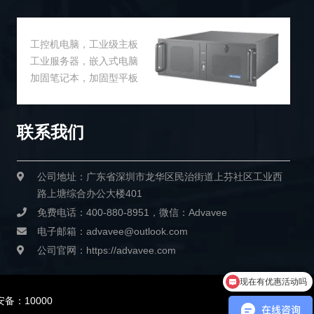
工控机电脑，工业级主板
工业服务器，嵌入式电脑
加固笔记本，加固型平板
联系我们
公司地址：广东省深圳市龙华区民治街道上芬社区工业西
路上塘综合办公大楼401
免费电话：400-880-8951，微信：Advavee
电子邮箱：advavee@outlook.com
公司官网：https://advavee.com
现在有优惠活动吗
备：10000