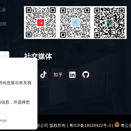
工业
总经
社交媒体
，并向您展示有关我
知的信息，并选择您
ings
2026 深圳市研伟科技有限公司 版权所有 |
粤ICP备18028922号-3
|
粤公安