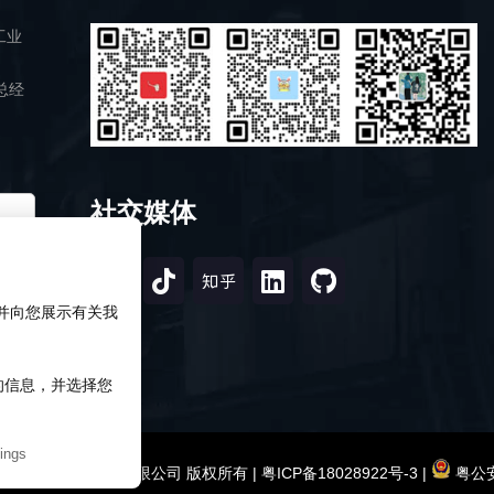
工业
总经
社交媒体
，并向您展示有关我
知的信息，并选择您
ings
2026 深圳市研伟科技有限公司 版权所有 |
粤ICP备18028922号-3
|
粤公安