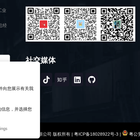
工业
总经
社交媒体
，并向您展示有关我
知的信息，并选择您
ings
2026 深圳市研伟科技有限公司 版权所有 |
粤ICP备18028922号-3
|
粤公安