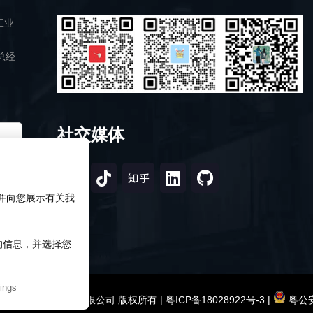
工业
总经
社交媒体
，并向您展示有关我
知的信息，并选择您
ings
2026 深圳市研伟科技有限公司 版权所有 |
粤ICP备18028922号-3
|
粤公安