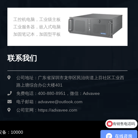
工控机电脑，工业级主板
工业服务器，嵌入式电脑
加固笔记本，加固型平板
联系我们
公司地址：广东省深圳市龙华区民治街道上芬社区工业西
路上塘综合办公大楼401
免费电话：400-880-8951，微信：Advavee
电子邮箱：advavee@outlook.com
公司官网：https://advavee.com
有销售电话吗
备：10000