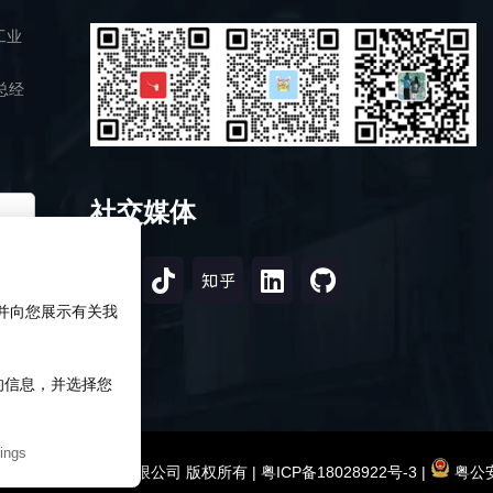
工业
总经
社交媒体
，并向您展示有关我
知的信息，并选择您
ings
2026 深圳市研伟科技有限公司 版权所有 |
粤ICP备18028922号-3
|
粤公安