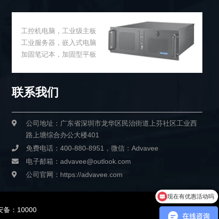
工控机电脑，工业级主板
工业服务器，嵌入式电脑
加固笔记本，加固型平板
联系我们
公司地址：广东省深圳市龙华区民治街道上芬社区工业西
路上塘综合办公大楼401
免费电话：400-880-8951，微信：Advavee
电子邮箱：advavee@outlook.com
公司官网：https://advavee.com
现在有优惠活动吗
备：10000