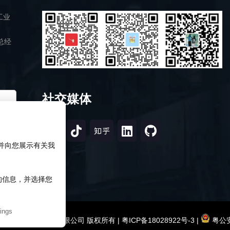
工业
总经
社交媒体
，并向您展示有关我
知的信息，并选择您
ings
2026 深圳市研伟科技有限公司 版权所有 |
粤ICP备18028922号-3
|
粤公安