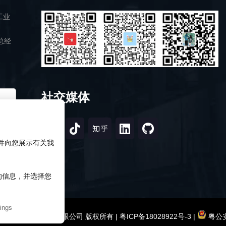
工业
总经
社交媒体
，并向您展示有关我
知的信息，并选择您
ings
2026 深圳市研伟科技有限公司 版权所有 |
粤ICP备18028922号-3
|
粤公安