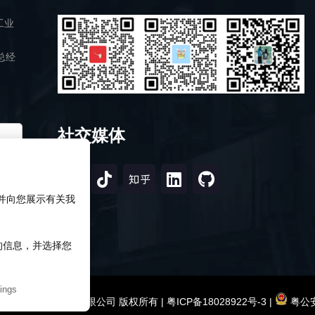
工业
总经
社交媒体
，并向您展示有关我
知的信息，并选择您
ings
2026 深圳市研伟科技有限公司 版权所有 |
粤ICP备18028922号-3
|
粤公安