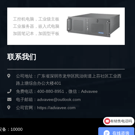
工控机电脑，工业级主板
工业服务器，嵌入式电脑
加固笔记本，加固型平板
联系我们
公司地址：广东省深圳市龙华区民治街道上芬社区工业西
路上塘综合办公大楼401
免费电话：400-880-8951，微信：Advavee
电子邮箱：advavee@outlook.com
公司官网：https://advavee.com
有销售电话吗
备：10000