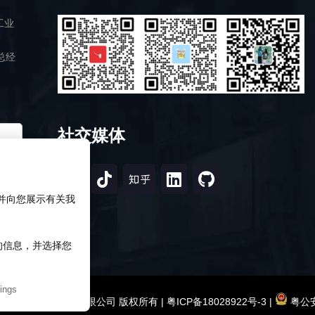
工业
总经
社交媒体
，并向您展示有关我
知的信息，并选择您
ings
2026 深圳市研伟科技有限公司 版权所有 |
粤ICP备18028922号-3
|
粤公安