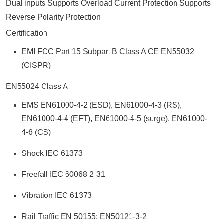
Dual inputs Supports Overload Current Protection Supports
Reverse Polarity Protection
Certification
EMI FCC Part 15 Subpart B Class A CE EN55032
(CISPR)
EN55024 Class A
EMS EN61000-4-2 (ESD), EN61000-4-3 (RS),
EN61000-4-4 (EFT), EN61000-4-5 (surge), EN61000-
4-6 (CS)
Shock IEC 61373
Freefall IEC 60068-2-31
Vibration IEC 61373
Rail Traffic EN 50155; EN50121-3-2