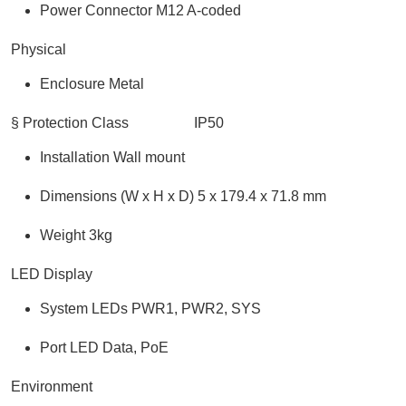
Power Connector M12 A-coded
Physical
Enclosure Metal
§ Protection Class IP50
Installation Wall mount
Dimensions (W x H x D) 5 x 179.4 x 71.8 mm
Weight 3kg
LED Display
System LEDs PWR1, PWR2, SYS
Port LED Data, PoE
Environment